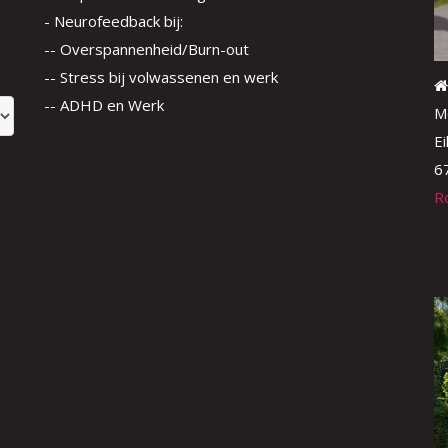
- Neurofeedback bij:
-- Overspannenheid/Burn-out
-- Stress bij volwassenen en werk
-- ADHD en Werk
M
E
6
R