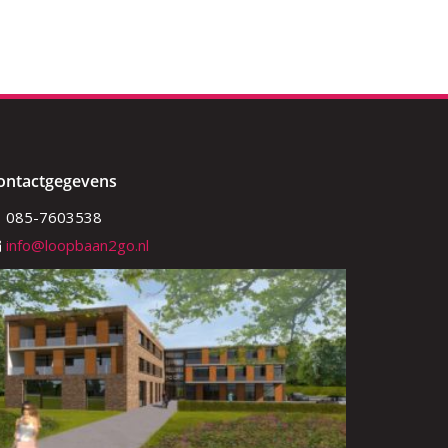
ontactgegevens
085-7603538
info@loopbaan2go.nl