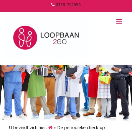
0318-742656
Me
U bevindt zich hier:
»
De periodieke check-up