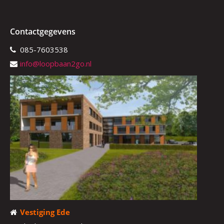
Contactgegevens
085-7603538
info@loopbaan2go.nl
Vestiging Ede